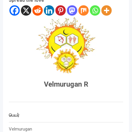
Spread the love
Velmurugan R
பெயர்
Velmurugan