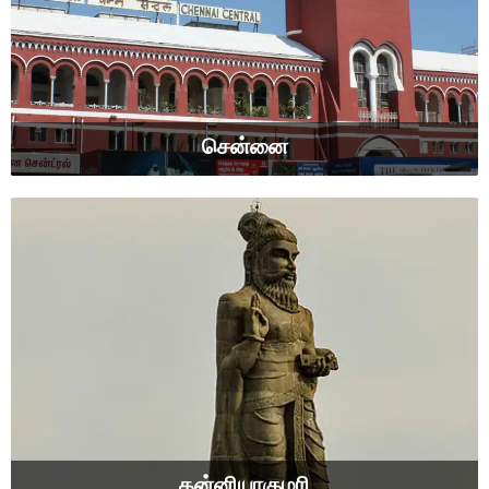
சென்னை
கன்னியாகுமரி