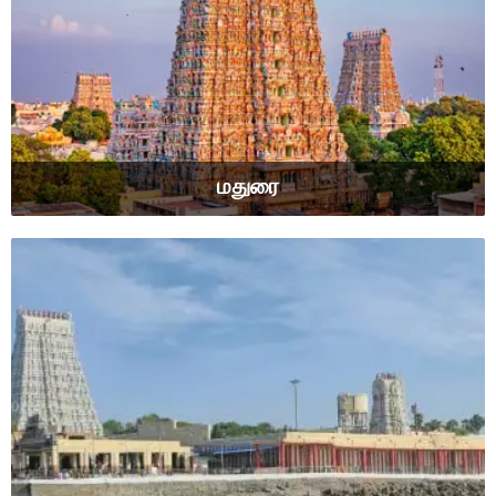
மதுரை