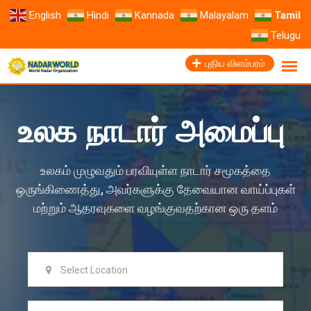
English
Hindi
Kannada
Malayalam
Tamil
Telugu
புதிய விளம்பரம்
உலக நாடார் அமைப்பு
உலகம் முழுவதும் பரவியுள்ள நாடார் சமூகத்தை
ஒருங்கிணைத்து, அவர்களுக்கு தேவையான வாய்ப்புகள்
மற்றும் ஆதரவுகளை வழங்குவதற்கான ஒரு தளம்
Select Location