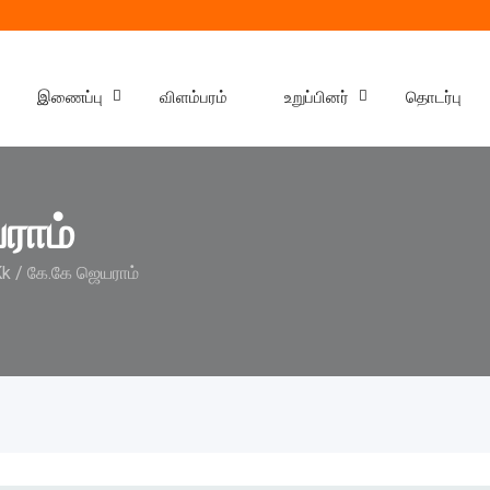
இணைப்பு
விளம்பரம்
உறுப்பினர்
தொடர்பு
ராம்
k / கே.கே ஜெயராம்