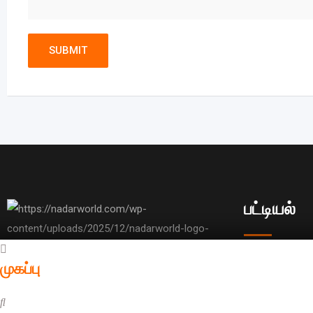
பட்டியல்
முகப்பு
உலகம் முழுவதும் பரவியுள்ள நாடார் சமுதாயத்தை
முகப்பு
ஒருங்கிணைத்து, அவர்களுக்கு தேவையான
அனைத்து விளம்
வாய்ப்புகள் மற்றும் ஆதரவை வழங்குவதற்கான