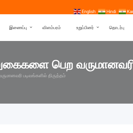
English
Hindi
Ka
இணைப்பு
விளம்பரம்
உறுப்பினர்
தொடர்பு
லுகைகளை பெற வருமானவரி ப
ுமானவரி படிவங்களில் திருத்தம்