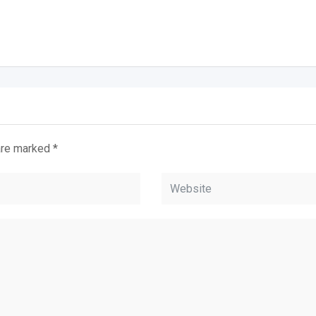
 are marked
*