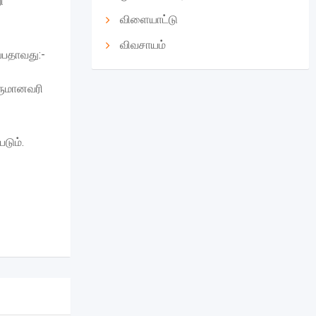
ி
விளையாட்டு
விவசாயம்
்பதாவது:-
வருமானவரி
டும்.