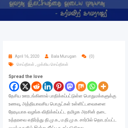
April 16, 2020
Bala Murugan
(0)
செய்திகள்
,
முக்கிய செய்திகள்
Spread the love
தேசிய ஊரடங்கினால் பாதிக்கப்பட்டுள்ள பொதுமக்களுக்கு
உணவு, அத்தியாவசிய பொருட்கள் உள்ளிட்டவைகளை
நேரடியாக வழங்க விதிக்கப்பட்ட தமிழக அரசின் தடை
உத்தரவை எதிர்த்து தி.மு.க., ம.தி.மு.க. சார்பில் தொடரப்பட்ட
வழக்குகளில் இன்று தீர்ப்பு கூறப்படுகிறது.