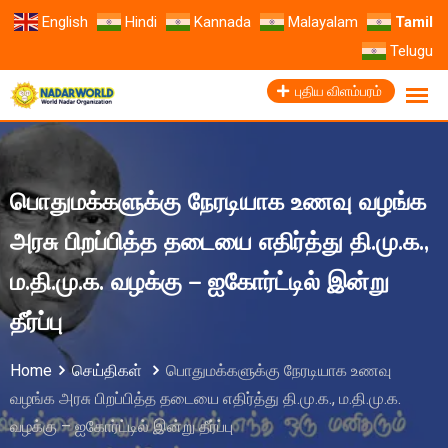
English
Hindi
Kannada
Malayalam
Tamil
Telugu
புதிய விளம்பரம்
பொதுமக்களுக்கு நேரடியாக உணவு வழங்க
அரசு பிறப்பித்த தடையை எதிர்த்து தி.மு.க.,
ம.தி.மு.க. வழக்கு – ஐகோர்ட்டில் இன்று
தீர்ப்பு
Home
செய்திகள்
பொதுமக்களுக்கு நேரடியாக உணவு
வழங்க அரசு பிறப்பித்த தடையை எதிர்த்து தி.மு.க., ம.தி.மு.க.
வழக்கு – ஐகோர்ட்டில் இன்று தீர்ப்பு