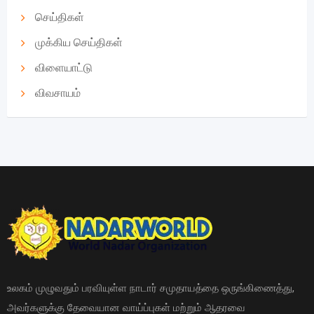
செய்திகள்
முக்கிய செய்திகள்
விளையாட்டு
விவசாயம்
உலகம் முழுவதும் பரவியுள்ள நாடார் சமுதாயத்தை ஒருங்கிணைத்து,
அவர்களுக்கு தேவையான வாய்ப்புகள் மற்றும் ஆதரவை