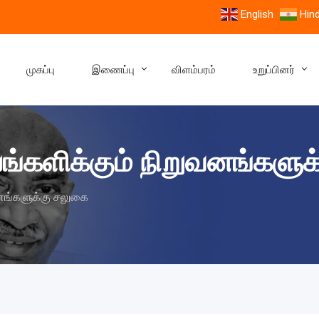
English
Hind
முகப்பு
இணைப்பு
விளம்பரம்
உறுப்பினர்
பங்களிக்கும் நிறுவனங்களு
ுவனங்களுக்கு சலுகை