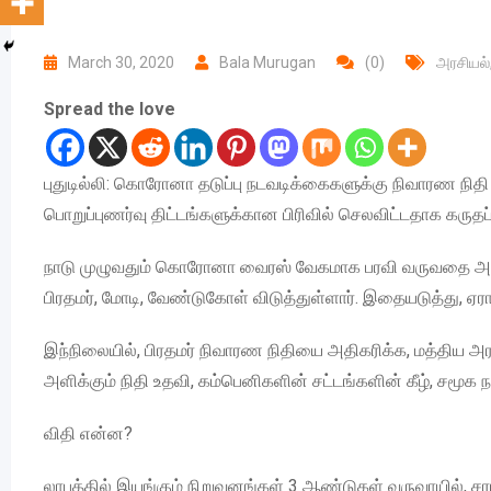
March 30, 2020
Bala Murugan
(0)
அரசியல்
Spread the love
புதுடில்லி: கொரோனா தடுப்பு நடவடிக்கைகளுக்கு நிவாரண நிதி
பொறுப்புணர்வு திட்டங்களுக்கான பிரிவில் செலவிட்டதாக கருதப
நாடு முழுவதும் கொரோனா வைரஸ் வேகமாக பரவி வருவதை அடுத்து
பிரதமர், மோடி, வேண்டுகோள் விடுத்துள்ளார். இதையடுத்து, ஏ
இந்நிலையில், பிரதமர் நிவாரண நிதியை அதிகரிக்க, மத்திய 
அளிக்கும் நிதி உதவி, கம்பெனிகளின் சட்டங்களின் கீழ், சமூக
விதி என்ன?
லாபத்தில் இயங்கும் நிறுவனங்கள் 3 ஆண்டுகள் வருவாயில், சராசர