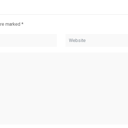
 are marked
*