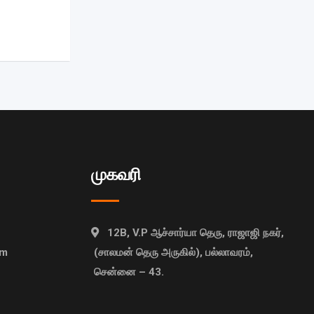
முகவரி
12B, V.P ஆச்சார்யா தெரு, ராஜாஜி நகர்,
om
(சாலமன் தெரு அருகில்), பல்லாவரம்,
சென்னை – 43.