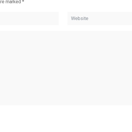
 are marked
*