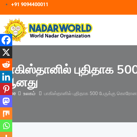
+91 9094400011
Skip
to
content
பாகிஸ்தானில் புதிதாக 50
ஆனது
Home
உலகம்
பாகிஸ்தானில் புதிதாக 500 பேருக்கு கொரோன