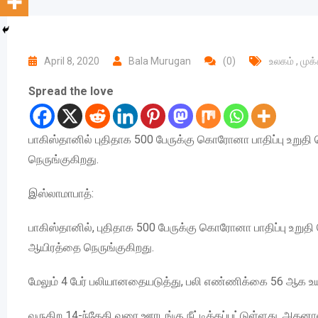
April 8, 2020
Bala Murugan
(0)
உலகம்
,
முக
Spread the love
பாகிஸ்தானில் புதிதாக 500 பேருக்கு கொரோனா பாதிப்பு உறுத
நெருங்குகிறது.
இஸ்லாமாபாத்:
பாகிஸ்தானில், புதிதாக 500 பேருக்கு கொரோனா பாதிப்பு உறுதி
ஆயிரத்தை நெருங்குகிறது.
மேலும் 4 பேர் பலியானதையடுத்து, பலி எண்ணிக்கை 56 ஆக உய
வருகிற 14-ந்தேதி வரை ஊரடங்கு நீட்டிக்கப்பட்டுள்ளது. அதனால