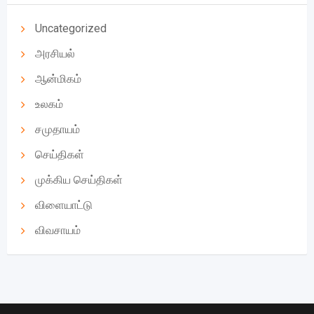
Uncategorized
அரசியல்
ஆன்மிகம்
உலகம்
சமுதாயம்
செய்திகள்
முக்கிய செய்திகள்
விளையாட்டு
விவசாயம்