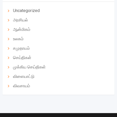
Uncategorized
அரசியல்
ஆன்மிகம்
உலகம்
சமுதாயம்
செய்திகள்
முக்கிய செய்திகள்
விளையாட்டு
விவசாயம்