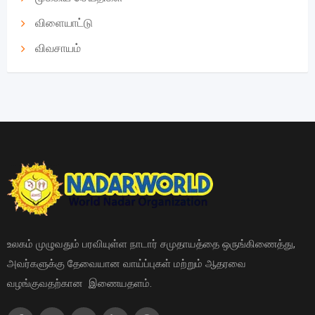
விளையாட்டு
விவசாயம்
உலகம் முழுவதும் பரவியுள்ள நாடார் சமுதாயத்தை ஒருங்கிணைத்து,
அவர்களுக்கு தேவையான வாய்ப்புகள் மற்றும் ஆதரவை
வழங்குவதற்கான இணையதளம்.