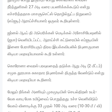
நீர்த்துளிகள் 27 அடி வரை பயணிக்கக்கூடும் என்று
எச்சரித்ததாக மாசசூசெட்ஸ் தொழில்நுட்ப நிறுவனம்
(எம்ஐடி) ஆராய்ச்சியாளர் ஒருவர் கூறியுள்ளார்.
ஜர்னல் ஆஃப் தி அமெரிக்கன் மெடிக்கல் அசோசியேஷனில்
(ஜமா) வெளியிடப்பட்ட ஆராய்ச்சி கட்டுரையில் எம்ஐடியின்
இணை பேராசிரியரும் திரவ இயக்கவியலில் நிபுணருமான
லிடியா பவுரவுபியாவால் கூறி உள்ளார்.
கொரோனா வைரஸ் பரவுவதைத் தடுக்க ஆறு அடி (2 மீட்டர்)
சமூக தூரமாக சுகாதார நிபுணர்கள் திருத்த வேண்டும் என்று
லிடியா பவுரவுபியா கூறினார்.
மேலும் நீங்கள் அணியும் முகமூடியின் செயல்திறன் உயர்-
வேக வாயு மேக உமிழ்வைப் பொறுத்தது. உச்ச வெளிவிடும்
வேகம் வினாடிக்கு 33 முதல் 100 அடி வரை (10-30 மீ / வி)