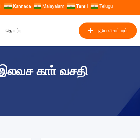
i
Kannada
Malayalam
Tamil
Telugu
தொடர்பு
புதிய விளம்பரம்
இலவச காா் வசதி