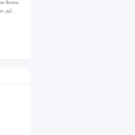
கால சேவை
ொடரும்