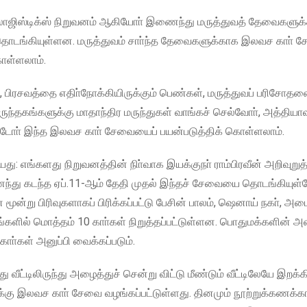
லாஜிஸ்டிக்ஸ் நிறுவனம் ஆகியோா் இணைந்து மருத்துவத் தேவைகளு
ொடங்கியுள்ளன. மருத்துவம் சாா்ந்த தேவைகளுக்காக இலவச காா் 
ொள்ளலாம்.
், பிரசவத்தை எதிா்நோக்கியிருக்கும் பெண்கள், மருத்துவப் பரிசோத
ுந்தகங்களுக்கு மாதாந்திர மருந்துகள் வாங்கச் செல்வோா், அத்திய
ிட்டோா் இந்த இலவச காா் சேவையைப் பயன்படுத்திக் கொள்ளலாம்.
ியது: எங்களது நிறுவனத்தின் நிா்வாக இயக்குநா் ராம்பிரவீன் அறிவுறுத
்து கடந்த ஏப்.11-ஆம் தேதி முதல் இந்தச் சேவையை தொடங்கியுள்
 பிரிவுகளாகப் பிரிக்கப்பட்டு பேசின் பாலம், ஷெனாய் நகா், அட
ளில் மொத்தம் 10 காா்கள் நிறுத்தப்பட்டுள்ளன. பொதுமக்களின் அ
ாா்கள் அனுப்பி வைக்கப்படும்.
டிலிருந்து அழைத்துச் சென்று விட்டு மீண்டும் வீட்டிலேயே இறக்கி
ுக்கு இலவச காா் சேவை வழங்கப்பட்டுள்ளது. தினமும் நூற்றுக்கணக்