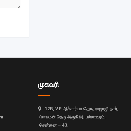
முகவரி
12B, V.P ஆச்சார்யா தெரு, ராஜாஜி நகர்,
om
(சாலமன் தெரு அருகில்), பல்லாவரம்,
சென்னை – 43.