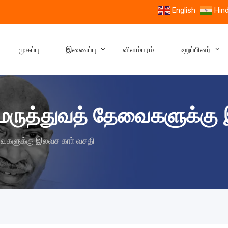
English
Hind
முகப்பு
இணைப்பு
விளம்பரம்
உறுப்பினர்
ருத்துவத் தேவைகளுக்கு 
ைகளுக்கு இலவச காா் வசதி