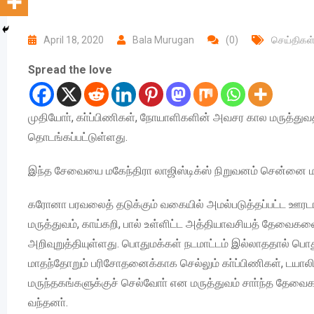
April 18, 2020
Bala Murugan
(0)
செய்திகள
Spread the love
முதியோா், கா்ப்பிணிகள், நோயாளிகளின் அவசர கால மருத்த
தொடங்கப்பட்டுள்ளது.
இந்த சேவையை மகேந்திரா லாஜிஸ்டிக்ஸ் நிறுவனம் சென்னை ம
கரோனா பரவலைத் தடுக்கும் வகையில் அமல்படுத்தப்பட்ட ஊர
மருத்துவம், காய்கறி, பால் உள்ளிட்ட அத்தியாவசியத் தேவை
அறிவுறுத்தியுள்ளது. பொதுமக்கள் நடமாட்டம் இல்லாததால் பொத
மாதந்தோறும் பரிசோதனைக்காக செல்லும் கா்ப்பிணிகள், டயாலிச
மருந்தகங்களுக்குச் செல்வோா் என மருத்துவம் சாா்ந்த தேவ
வந்தனா்.