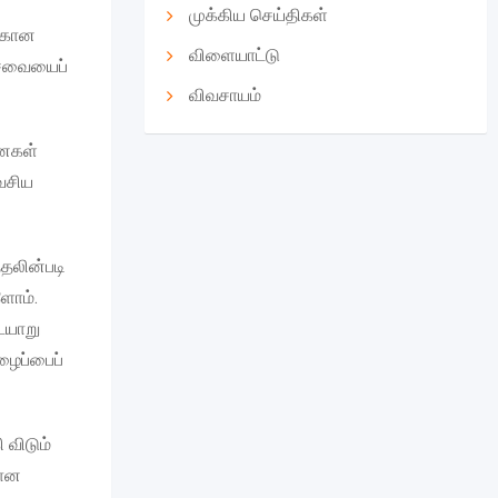
முக்கிய செய்திகள்
க்கான
விளையாட்டு
சேவையைப்
விவசாயம்
னைகள்
ாவசிய
்தலின்படி
ளோம்.
ையாறு
ழைப்பைப்
 விடும்
கான