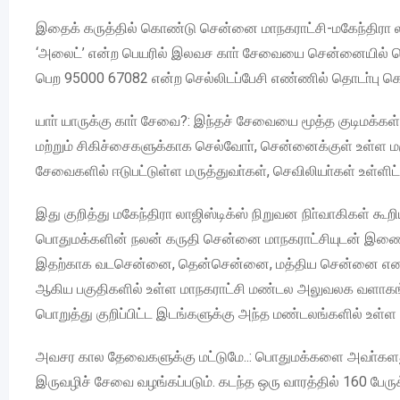
இதைக் கருத்தில் கொண்டு சென்னை மாநகராட்சி-மகேந்திரா 
‘அலைட்’ என்ற பெயரில் இலவச காா் சேவையை சென்னையில் த
பெற 95000 67082 என்ற செல்லிடப்பேசி எண்ணில் தொடா்பு க
யாா் யாருக்கு காா் சேவை?: இந்தச் சேவையை மூத்த குடிமக்கள
மற்றும் சிகிச்சைகளுக்காக செல்வோா், சென்னைக்குள் உள்ள மர
சேவைகளில் ஈடுபட்டுள்ள மருத்துவா்கள், செவிலியா்கள் உள்ள
இது குறித்து மகேந்திரா லாஜிஸ்டிக்ஸ் நிறுவன நிா்வாகிகள் கூற
பொதுமக்களின் நலன் கருதி சென்னை மாநகராட்சியுடன் இணைந
இதற்காக வடசென்னை, தென்சென்னை, மத்திய சென்னை என மூன்று
ஆகிய பகுதிகளில் உள்ள மாநகராட்சி மண்டல அலுவலக வளாகங்க
பொறுத்து குறிப்பிட்ட இடங்களுக்கு அந்த மண்டலங்களில் உள்ள க
அவசர கால தேவைகளுக்கு மட்டுமே..: பொதுமக்களை அவா்களது வீட்
இருவழிச் சேவை வழங்கப்படும். கடந்த ஒரு வாரத்தில் 160 பேர