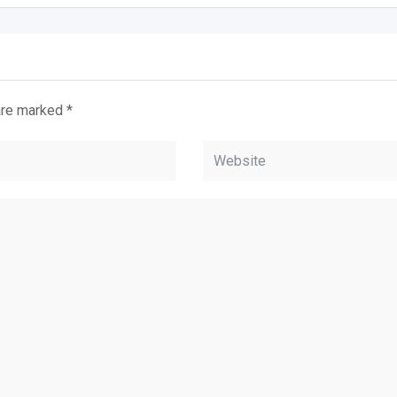
 are marked
*