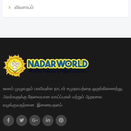
விவசாயம்
உலகம் முழுவதும் பரவியுள்ள நாடார் சமுதாயத்தை ஒருங்கிணைத்து,
அவர்களுக்கு தேவையான வாய்ப்புகள் மற்றும் ஆதரவை
வழங்குவதற்கான இணையதளம்.