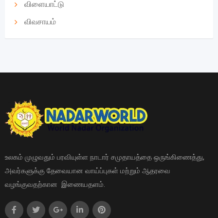
விளையாட்டு
விவசாயம்
உலகம் முழுவதும் பரவியுள்ள நாடார் சமுதாயத்தை ஒருங்கிணைத்து,
அவர்களுக்கு தேவையான வாய்ப்புகள் மற்றும் ஆதரவை
வழங்குவதற்கான இணையதளம்.