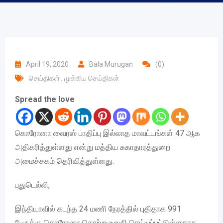
April 19, 2020
Bala Murugan
(0)
செய்திகள்
,
முக்கிய செய்திகள்
Spread the love
கொரோனா வைரஸ் பாதிப்பு இல்லாத மாவட்டங்கள் 47 ஆக
அதிகரித்துள்ளது என்று மத்திய சுகாதாரத்துறை
அமைச்சகம் தெரிவித்துள்ளது.
புதுடெல்லி,
இந்தியாவில் கடந்த 24 மணி நேரத்தில் புதிதாக 991
பேருக்கு கொரோனா தொற்று உறுதி செய்யப்பட்டுள்ளதாக