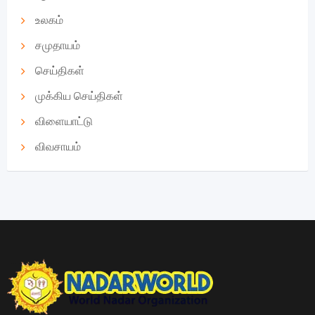
உலகம்
சமுதாயம்
செய்திகள்
முக்கிய செய்திகள்
விளையாட்டு
விவசாயம்