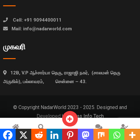
Cell: +91 9094400011
Mail: info@nadarworld.com
முகவரி
12B, V.P ஆச்சார்யா தெரு, ராஜாஜி நகர், (சாலமன் தெரு
அருகில்), பல்லாவரம், சென்னை – 43.
© Copyright NadarWorld 2023 - 2025. Designed and
Developed by
Idatas Info Tech
விளம்பரம்
முகப்பு
தேடு
அரட்டை
சுயவிவரம்