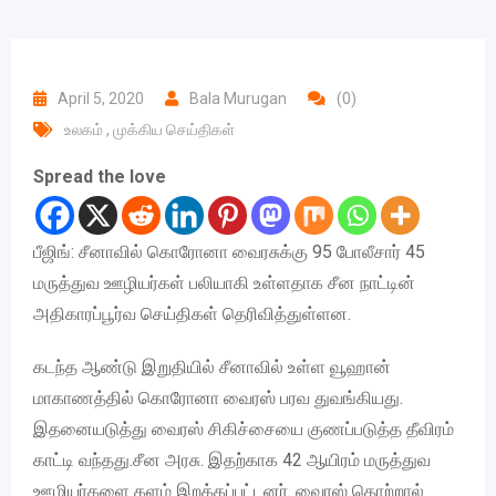
April 5, 2020
Bala Murugan
(0)
உலகம்
,
முக்கிய செய்திகள்
Spread the love
பீஜிங்: சீனாவில் கொரோனா வைரசுக்கு 95 போலீசார் 45
மருத்துவ ஊழியர்கள் பலியாகி உள்ளதாக சீன நாட்டின்
அதிகாரப்பூர்வ செய்திகள் தெரிவித்துள்ளன.
கடந்த ஆண்டு இறுதியில் சீனாவில் உள்ள வூஹான்
மாகாணத்தில் கொரோனா வைரஸ் பரவ துவங்கியது.
இதனையடுத்து வைரஸ் சிகிச்சையை குணப்படுத்த தீவிரம்
காட்டி வந்தது.சீன அரசு. இதற்காக 42 ஆயிரம் மருத்துவ
ஊழியர்களை களம் இறக்கப்பட்டனர். வைரஸ் தொற்றால்