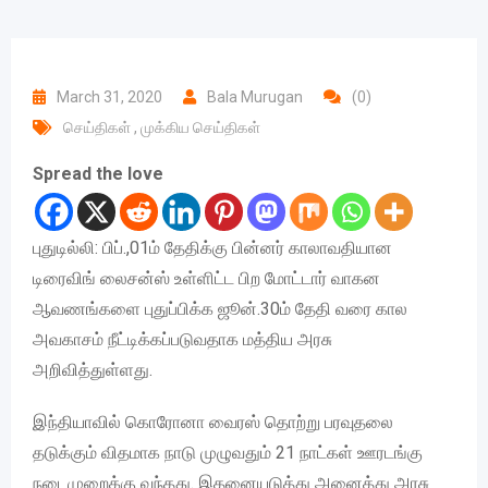
March 31, 2020
Bala Murugan
(0)
செய்திகள்
,
முக்கிய செய்திகள்
Spread the love
புதுடில்லி: பிப்.,01ம் தேதிக்கு பின்னர் காலாவதியான
டிரைவிங் லைசன்ஸ் உள்ளிட்ட பிற மோட்டார் வாகன
ஆவணங்களை புதுப்பிக்க ஜூன்.30ம் தேதி வரை கால
அவகாசம் நீட்டிக்கப்படுவதாக மத்திய அரசு
அறிவித்துள்ளது.
இந்தியாவில் கொரோனா வைரஸ் தொற்று பரவுதலை
தடுக்கும் விதமாக நாடு முழுவதும் 21 நாட்கள் ஊரடங்கு
நடைமுறைக்கு வந்தது. இதனையடுத்து அனைத்து அரசு