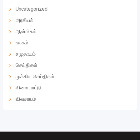
Uncategorized
அரசியல்
ஆன்மிகம்
உலகம்
சமுதாயம்
செய்திகள்
முக்கிய செய்திகள்
விளையாட்டு
விவசாயம்