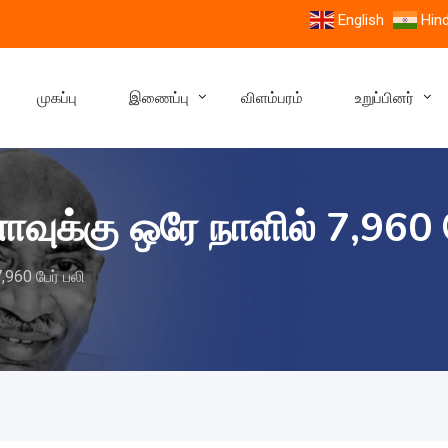
English
Hind
முகப்பு
இணைப்பு
விளம்பரம்
உறுப்பினர்
ுக்கு ஒரே நாளில் 7,960 ப
960 பேர் பலி