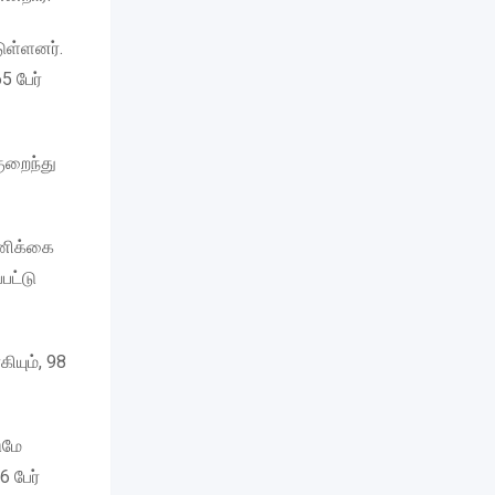
டுள்ளனர்.
5 பேர்
ுறைந்து
்ணிக்கை
பட்டு
ியும், 98
ுமே
6 பேர்