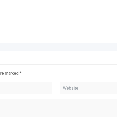
 are marked
*