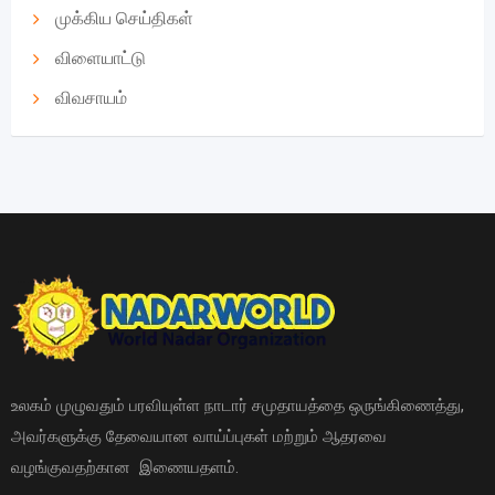
முக்கிய செய்திகள்
விளையாட்டு
விவசாயம்
உலகம் முழுவதும் பரவியுள்ள நாடார் சமுதாயத்தை ஒருங்கிணைத்து,
அவர்களுக்கு தேவையான வாய்ப்புகள் மற்றும் ஆதரவை
வழங்குவதற்கான இணையதளம்.