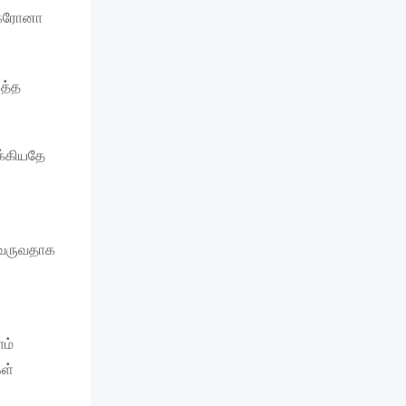
் கரோனா
த்த
க்கியதே
 வருவதாக
ம்
கள்