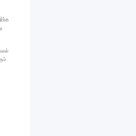
 இந்த
ு.
வால்
கும்