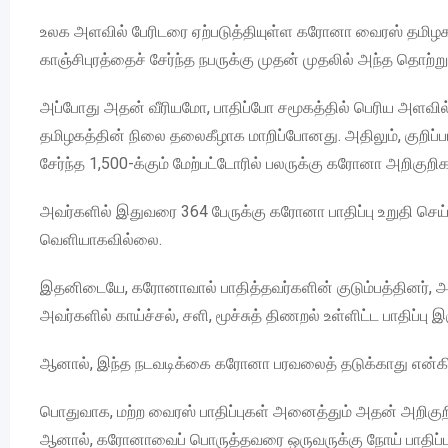
உலக அளவில் பேரிடரை ஏற்படுத்தியுள்ள கரோனா வைரஸ் தமிழகத்த
காஞ்சிபுரத்தைச் சேர்ந்த நபருக்கு முதன் முதலில் அந்த தொற்று
அப்போது அதன் வீரியமோ, பாதிப்போ சமூகத்தில் பெரிய அளவில்
தமிழகத்தின் நிலை தலைகீழாக மாறிப்போனது. அதிலும், குறிப்பாக
சேர்ந்த 1,500-க்கும் மேற்பட்டோரில் பலருக்கு கரோனா அறிகுறிக
அவர்களில் இதுவரை 364 பேருக்கு கரோனா பாதிப்பு உறுதி செய்ய
வெளியாகவில்லை.
இதனிடையே, கரோனாவால் பாதித்தவர்களின் குடும்பத்தினர், அவ
அவர்களில் காய்ச்சல், சளி, மூச்சுத் திணறல் உள்ளிட்ட பாதிப்ப
ஆனால், இந்த நடவடிக்கை கரோனா பரவலைத் தடுக்காது என்கின்
பொதுவாக, மற்ற வைரஸ் பாதிப்புகள் அனைத்தும் அதன் அறிகுறிக
ஆனால், கரோனாவைப் பொருத்தவரை ஒருவருக்கு நோய் பாதிப்பு இ