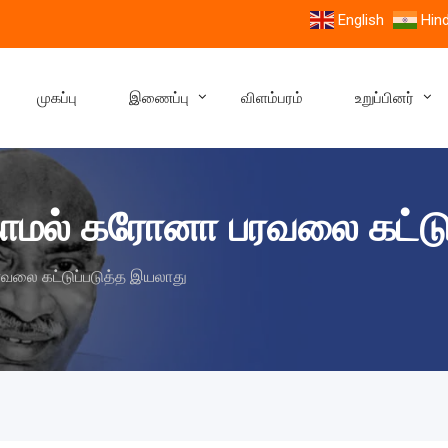
English
Hind
முகப்பு
இணைப்பு
விளம்பரம்
உறுப்பினர்
மல் கரோனா பரவலை கட்டுப
லை கட்டுப்படுத்த இயலாது