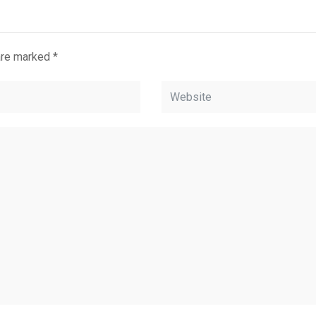
 are marked
*