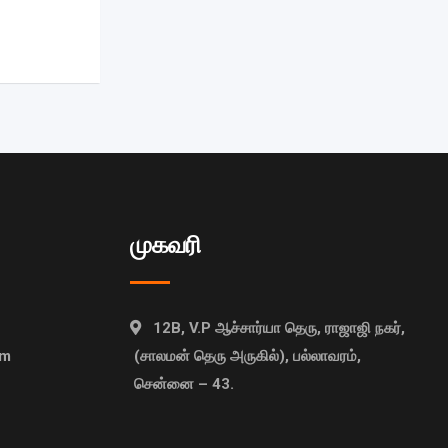
முகவரி
12B, V.P ஆச்சார்யா தெரு, ராஜாஜி நகர்,
om
(சாலமன் தெரு அருகில்), பல்லாவரம்,
சென்னை – 43.