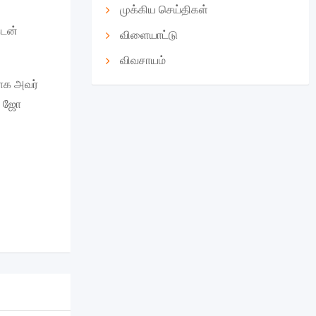
முக்கிய செய்திகள்
டென்
விளையாட்டு
விவசாயம்
பாக அவர்
ி, ஜோ