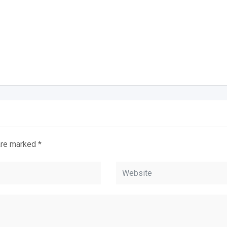
 are marked
*