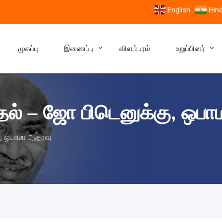
English
Hind
முகப்பு
இணைப்பு
விளம்பரம்
உறுப்பினர்
தல் – ஜோ பிடெனுக்கு, ஒப
ு, ஒபாமா ஆதரவு