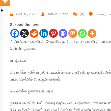
April 16, 2020
Bala Murugan
(0)
உலகம்
,
மு
Spread the love
அமெரிக்க ஜனாதிபதி தேர்தலில் தற்போதைய ஜனாதிபதி டிரம்பை 
தெரிவித்துள்ளார்.
வாஷிங்டன்:
அமெரிக்காவில் வருகிற நவம்பர் மாதம் 3-ந்தேதி ஜனாதிபதி தேர்
டிரம்ப் மீண்டும் போட்டியிடுகிறார்.
அமெரிக்க ஜனாதிபதி டிரம்ப்
ஜனநாயக கட்சி வேட்பாளரை தேர்வு செய்வதற்கான மாகாணவாரி 
பிடெனுக்கும், செனட் சபை உறுப்பினர் பெர்னி சாண்டர்சுக்கும் 