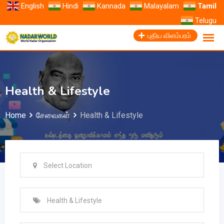
English
Hindi
Kannada
Malayalam
Tamil
Telugu
புதிய விளம்பரம்
Health & Lifestyle
Home
சேவைகள்
Health & Lifestyle
Select Location
Health & Lifestyle