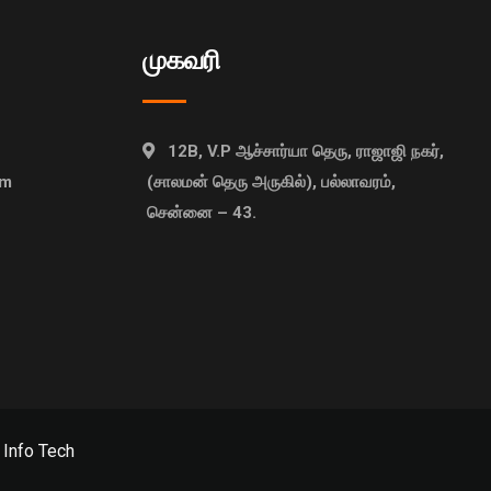
முகவரி
12B, V.P ஆச்சார்யா தெரு, ராஜாஜி நகர்,
om
(சாலமன் தெரு அருகில்), பல்லாவரம்,
சென்னை – 43.
 Info Tech