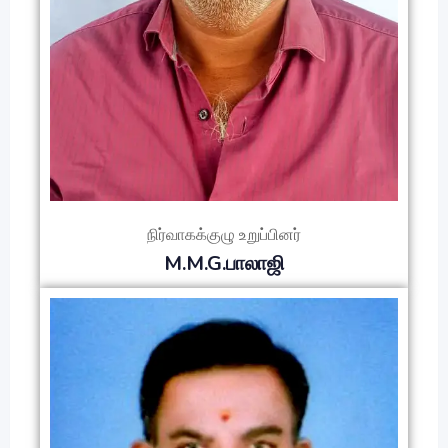
நிர்வாகக்குழு உறுப்பினர்
M.M.G.பாலாஜி