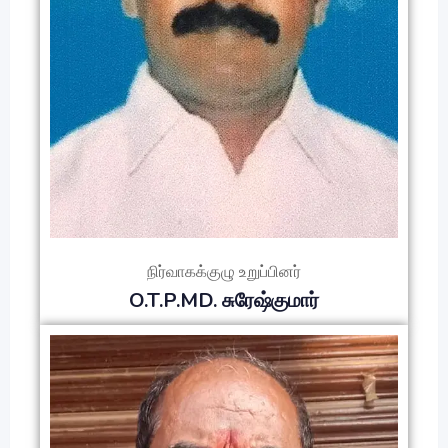
நிர்வாகக்குழு உறுப்பினர்
O.T.P.MD. சுரேஷ்குமார்