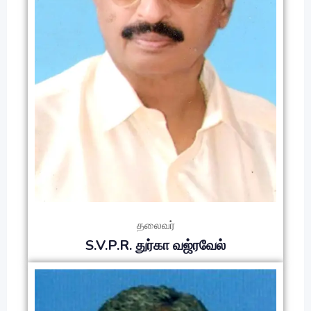
தலைவர்
S.V.P.R. துர்கா வஜ்ரவேல்