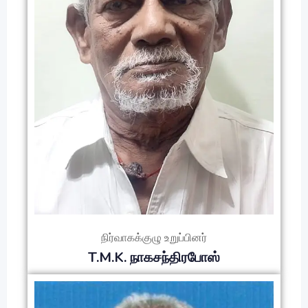
நிர்வாகக்குழு உறுப்பினர்
T.M.K. நாகசந்திரபோஸ்