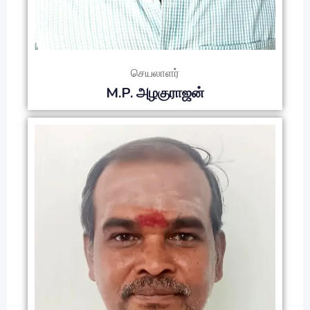
செயலாளர்
M.P. அழகுராஜன்