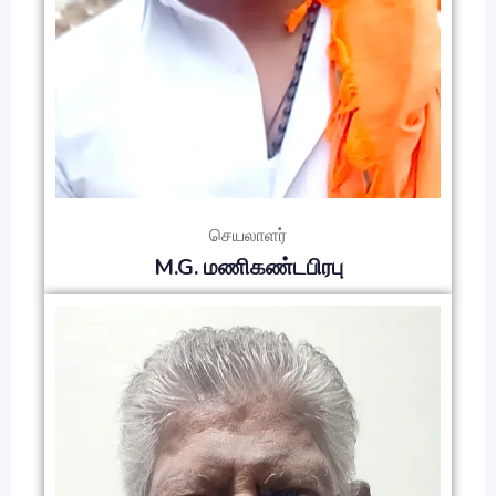
செயலாளர்
M.G. மணிகண்டபிரபு