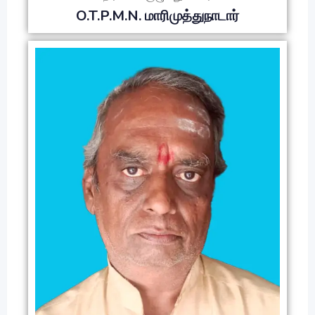
O.T.P.M.N. மாரிமுத்துநாடார்