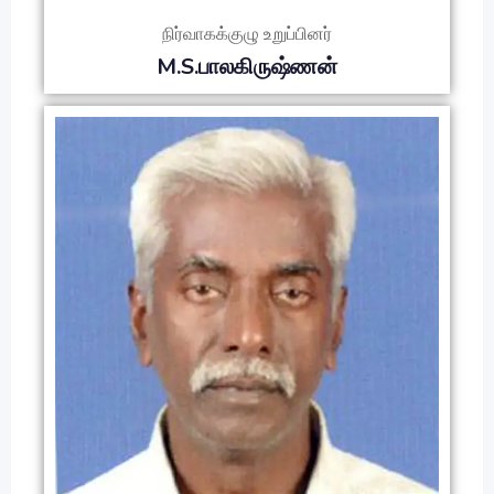
நிர்வாகக்குழு உறுப்பினர்
M.S.பாலகிருஷ்ணன்