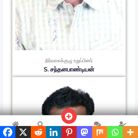
நிர்வாகக்குழு உறுப்பினர்
S. சந்தனபாண்டியன்
விளம்பரம்
முகப்பு
தேடு
அரட்டை
சுயவிவரம்