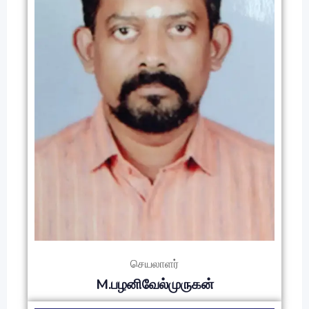
செயலாளர்
M.பழனிவேல்முருகன்