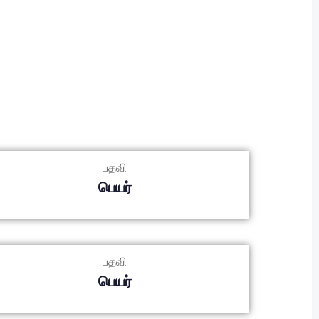
பதவி
பெயர்
பதவி
பெயர்